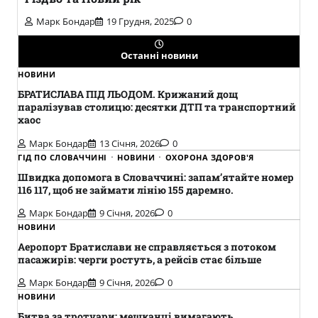
Марк Бондар
19 Грудня, 2025
0
Останні новини
НОВИНИ
БРАТИСЛАВА ПІД ЛЬОДОМ. Крижаний дощ
паралізував столицю: десятки ДТП та транспортний
хаос
Марк Бондар
13 Січня, 2026
0
ГІД ПО СЛОВАЧЧИНІ
НОВИНИ
ОХОРОНА ЗДОРОВ'Я
Швидка допомога в Словаччині: запам’ятайте номер
116 117, щоб не займати лінію 155 даремно.
Марк Бондар
9 Січня, 2026
0
НОВИНИ
Аеропорт Братислави не справляється з потоком
пасажирів: черги ростуть, а рейсів стає більше
Марк Бондар
9 Січня, 2026
0
НОВИНИ
Битва за тротуари: мешканці вимагають