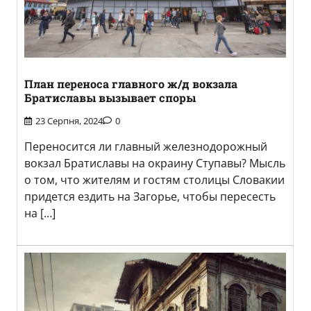
План переноса главного ж/д вокзала
Братиславы вызывает споры
23 Серпня, 2024
0
Переносится ли главный железнодорожный
вокзал Братиславы на окраину Ступавы? Мысль
о том, что жителям и гостям столицы Словакии
придется ездить на Загорье, чтобы пересесть
на […]