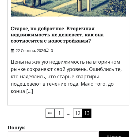
Старое, но добротное. Вторичная
недвижимость не дешевеет, как она
соотносится с новостройками?
22 Серпня, 2024
0
Цены на жилую недвижимость на вторичном
рынке сохраняют свой уровень. Ошиблись те,
кто надеялись, что старые квартиры
подешевеют в течение года. Мало того, до
конца […]
Пагінація
1
…
12
13
записів
Пошук
Шукати