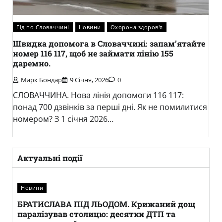
Гід по Словаччині
Новини
Охорона здоров'я
Швидка допомога в Словаччині: запам’ятайте
номер 116 117, щоб не займати лінію 155
даремно.
 та
Марк Бондар
9 Січня, 2026
0
СЛОВАЧЧИНА. Нова лінія допомоги 116 117:
понад 700 дзвінків за перші дні. Як не помилитися
Гі
ю
номером? З 1 січня 2026…
Ст
ві
М
Актуальні події
Ст
«к
Новини
че
ох
БРАТИСЛАВА ПІД ЛЬОДОМ. Крижаний дощ
паралізував столицю: десятки ДТП та