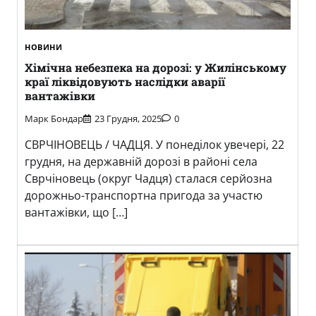
НОВИНИ
Хімічна небезпека на дорозі: у Жилінському
краї ліквідовують наслідки аварії
вантажівки
Марк Бондар
23 Грудня, 2025
0
СВРЧІНОВЕЦЬ / ЧАДЦЯ. У понеділок увечері, 22
грудня, на державній дорозі в районі села
Сврчіновець (округ Чадця) сталася серйозна
дорожньо-транспортна пригода за участю
вантажівки, що […]