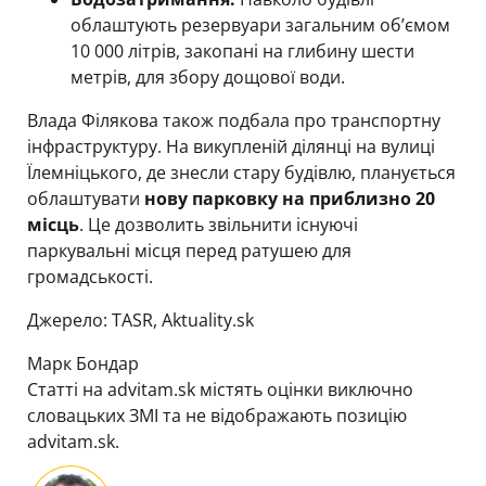
облаштують резервуари загальним об’ємом
10 000 літрів, закопані на глибину шести
метрів, для збору дощової води.
Влада Філякова також подбала про транспортну
інфраструктуру. На викупленій ділянці на вулиці
Їлемніцького, де знесли стару будівлю, планується
облаштувати
нову парковку на приблизно 20
місць
. Це дозволить звільнити існуючі
паркувальні місця перед ратушею для
громадськості.
Джерело: TASR, Aktuality.sk
Марк Бондар
Статті на advitam.sk містять оцінки виключно
словацьких ЗМІ та не відображають позицію
advitam.sk.