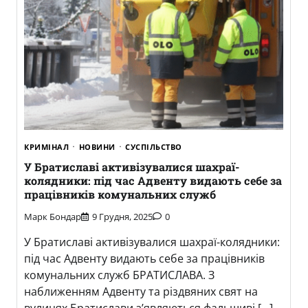
КРИМІНАЛ
НОВИНИ
СУСПІЛЬСТВО
У Братиславі активізувалися шахраї-
колядники: під час Адвенту видають себе за
працівників комунальних служб
Марк Бондар
9 Грудня, 2025
0
У Братиславі активізувалися шахраї-колядники:
під час Адвенту видають себе за працівників
комунальних служб БРАТИСЛАВА. З
наближенням Адвенту та різдвяних свят на
вулицях Братислави з’являються фальшиві […]