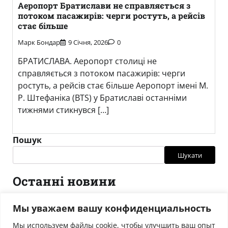
Аеропорт Братислави не справляється з
потоком пасажирів: черги ростуть, а рейсів
стає більше
Марк Бондар
9 Січня, 2026
0
БРАТИСЛАВА. Аеропорт столиці не
справляється з потоком пасажирів: черги
ростуть, а рейсів стає більше Аеропорт імені М.
Р. Штефаніка (BTS) у Братиславі останніми
тижнями стикнувся […]
Пошук
Шукати
Останні новини
БРАТИСЛАВА ПІД ЛЬОДОМ. Крижаний дощ паралізував
Мы уважаем вашу конфиденциальность
столицю: десятки ДТП та транспортний хаос
Мы используем файлы cookie, чтобы улучшить ваш опыт