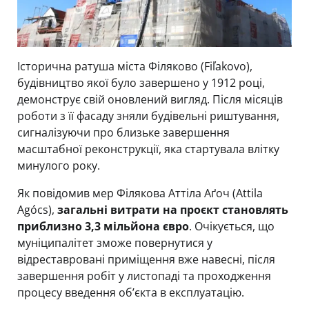
Історична ратуша міста Філяково (Fiľakovo),
будівництво якої було завершено у 1912 році,
демонструє свій оновлений вигляд. Після місяців
роботи з її фасаду зняли будівельні риштування,
сигналізуючи про близьке завершення
масштабної реконструкції, яка стартувала влітку
минулого року.
Як повідомив мер Філякова Аттіла Аґоч (Attila
Agócs),
загальні витрати на проєкт становлять
приблизно 3,3 мільйона євро
. Очікується, що
муніципалітет зможе повернутися у
відреставровані приміщення вже навесні, після
завершення робіт у листопаді та проходження
процесу введення об’єкта в експлуатацію.