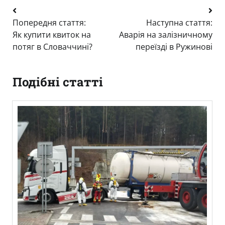
Навігація
Попередня стаття:
Наступна стаття:
записів
Як купити квиток на
Аварія на залізничному
потяг в Словаччині?
переїзді в Ружинові
Подібні статті