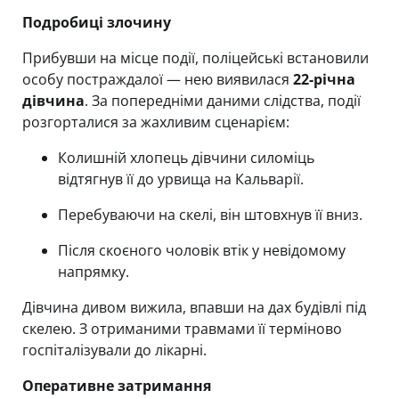
Подробиці злочину
Прибувши на місце події, поліцейські встановили
особу постраждалої — нею виявилася
22-річна
дівчина
. За попередніми даними слідства, події
розгорталися за жахливим сценарієм:
Колишній хлопець дівчини силоміць
відтягнув її до урвища на Кальварії.
Перебуваючи на скелі, він штовхнув її вниз.
Після скоєного чоловік втік у невідомому
напрямку.
Дівчина дивом вижила, впавши на дах будівлі під
скелею. З отриманими травмами її терміново
госпіталізували до лікарні.
Оперативне затримання