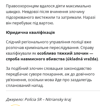
Правоохоронцям вдалося діяти максимально
швидко. Невдовзі після вчинення злочину
підозрюваного вистежили та затримали. Наразі
він перебуває під вартою.
Юридична кваліфікація
Слідчий регіонального управління поліції вже
розпочав кримінальне переслідування. Справу
кваліфікували як
особливо тяжкий злочин —
спроба навмисного вбивства (úkladná vražda)
.
За подібний злочин словацьке законодавство
передбачає суворе покарання, аж до довічного
ув’язнення, оскільки мова йде про заздалегідь
спланований напад.
Джерело:
Polícia SR – Nitriansky kraj