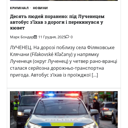
КРИМІНАЛ
НОВИНИ
Десять людей поранено: під Лученецем
автобус з’їхав з дороги і перекинувся у
кювет
Марк Бондар
11 Грудня, 2025
0
ЛУЧЕНЕЦ. На дорозі поблизу села Філяковське
Клячани (Fiľakovské Kľačany) у напрямку
Лученеця (округ Лученец) у четвер рано-вранці
сталася серйозна дорожньо-транспортна
пригода. Автобус з’їхав із проїжджої […]