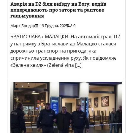
Аварія на D2 біля виїзду на Bory: водіїв
попереджають про затори та раптове
гальмування
Марк Бондар
19 Грудня, 2025
0
БРАТИСЛАВА / МАЛАЦКИ. На автомагістралі D2
у напрямку з Братислави до Малацко сталася
дорожньо-транспортна пригода, яка
спричинила ускладнення руху. Як повідомляє
«Зелена хвиля» (Zelená vlna […]