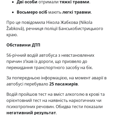
Дві особи
отримали
тяжкі травми
.
Восьмеро осіб
мають
легкі травми
.
Про це повідомила Нікола Жабкова (Nikola
Žabková), речниця поліції Банськобистрицького
краю.
Обставини ДТП
56-річний водій автобуса з невстановлених
причин з’їхав із дороги, що призвело до
перекидання транспортного засобу на бік.
За попередньою інформацією, на момент аварії в
автобусі перебувало
25 пасажирів
.
Водій пройшов тест на вміст алкоголю в крові та
орієнтовний тест на наявність наркотичних чи
психотропних речовин. Обидва тести показали
негативний результат
.