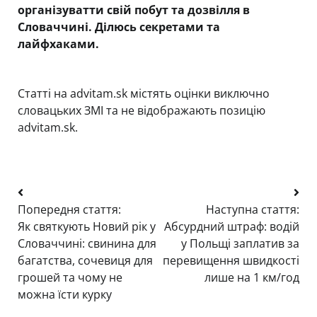
організуватти свій побут та дозвілля в
Словаччині. Ділюсь секретами та
лайфхаками.
Статті на advitam.sk містять оцінки виключно
словацьких ЗМІ та не відображають позицію
advitam.sk.
Навігація
Попередня стаття:
Наступна стаття:
записів
Як святкують Новий рік у
Абсурдний штраф: водій
Словаччині: свинина для
у Польщі заплатив за
багатства, сочевиця для
перевищення швидкості
грошей та чому не
лише на 1 км/год
можна їсти курку