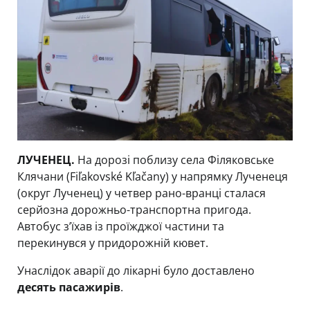
ЛУЧЕНЕЦ.
На дорозі поблизу села Філяковське
Клячани (Fiľakovské Kľačany) у напрямку Лученеця
(округ Лученец) у четвер рано-вранці сталася
серйозна дорожньо-транспортна пригода.
Автобус з’їхав із проїжджої частини та
перекинувся у придорожній кювет.
Унаслідок аварії до лікарні було доставлено
десять пасажирів
.