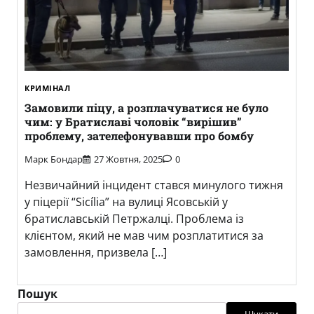
КРИМІНАЛ
Замовили піцу, а розплачуватися не було
чим: у Братиславі чоловік “вирішив”
проблему, зателефонувавши про бомбу
Марк Бондар
27 Жовтня, 2025
0
Незвичайний інцидент стався минулого тижня
у піцерії “Sicília” на вулиці Ясовській у
братиславській Петржалці. Проблема із
клієнтом, який не мав чим розплатитися за
замовлення, призвела […]
Пошук