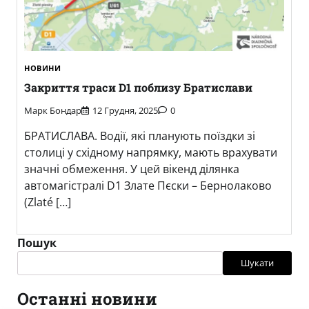
НОВИНИ
Закриття траси D1 поблизу Братислави
Марк Бондар
12 Грудня, 2025
0
БРАТИСЛАВА. Водії, які планують поїздки зі
столиці у східному напрямку, мають врахувати
значні обмеження. У цей вікенд ділянка
автомагістралі D1 Злате Пєски – Бернолаково
(Zlaté […]
Пошук
Шукати
Останні новини