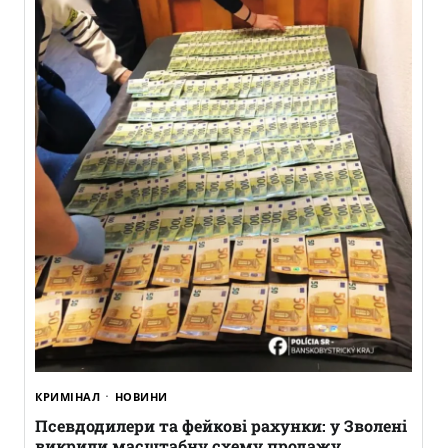
КРИМІНАЛ
НОВИНИ
Псевдодилери та фейкові рахунки: у Зволені
викрили масштабну схему продажу