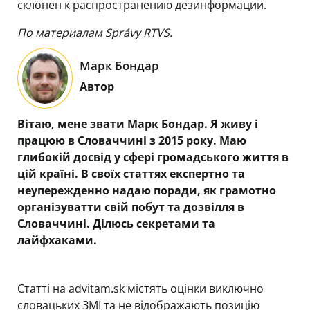
склонен к распространению дезинформации.
По материалам Správy RTVS.
Марк Бондар
Автор
Вітаю, мене звати Марк Бондар. Я живу і
працюю в Словаччині з 2015 року. Маю
глибокій досвід у сфері громадського життя в
цій країні. В своїх статтях експертно та
неупережденно надаю поради, як грамотно
організуватти свій побут та дозвілля в
Словаччині. Ділюсь секретами та
лайфхаками.
Статті на advitam.sk містять оцінки виключно
словацьких ЗМІ та не відображають позицію