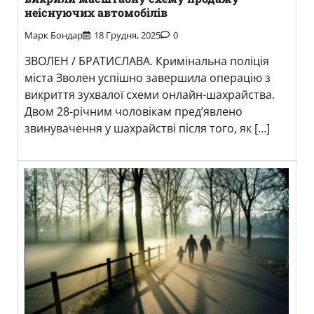
неіснуючих автомобілів
Марк Бондар
18 Грудня, 2025
0
ЗВОЛЕН / БРАТИСЛАВА. Кримінальна поліція
міста Зволен успішно завершила операцію з
викриття зухвалої схеми онлайн-шахрайства.
Двом 28-річним чоловікам пред’явлено
звинувачення у шахрайстві після того, як […]