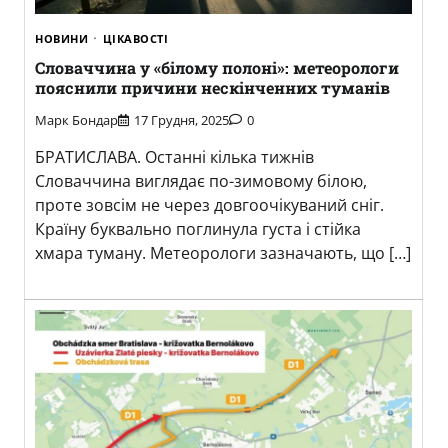
НОВИНИ
ЦІКАВОСТІ
Словаччина у «білому полоні»: метеорологи
пояснили причини нескінченних туманів
Марк Бондар
17 Грудня, 2025
0
БРАТИСЛАВА. Останні кілька тижнів
Словаччина виглядає по-зимовому білою,
проте зовсім не через довгоочікуваний сніг.
Країну буквально поглинула густа і стійка
хмара туману. Метеорологи зазначають, що […]