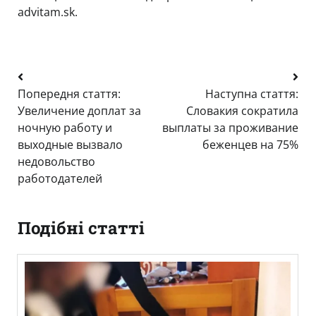
advitam.sk.
Навігація
Попередня стаття:
Наступна стаття:
записів
Увеличение доплат за
Словакия сократила
ночную работу и
выплаты за проживание
выходные вызвало
беженцев на 75%
недовольство
работодателей
Подібні статті