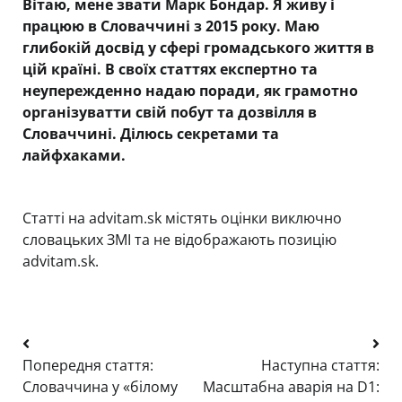
Вітаю, мене звати Марк Бондар. Я живу і
працюю в Словаччині з 2015 року. Маю
глибокій досвід у сфері громадського життя в
цій країні. В своїх статтях експертно та
неупережденно надаю поради, як грамотно
організуватти свій побут та дозвілля в
Словаччині. Ділюсь секретами та
лайфхаками.
Статті на advitam.sk містять оцінки виключно
словацьких ЗМІ та не відображають позицію
advitam.sk.
Навігація
Попередня стаття:
Наступна стаття:
записів
Словаччина у «білому
Масштабна аварія на D1: