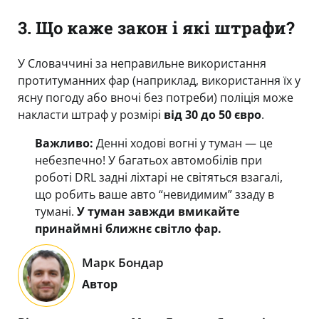
3. Що каже закон і які штрафи?
У Словаччині за неправильне використання
протитуманних фар (наприклад, використання їх у
ясну погоду або вночі без потреби) поліція може
накласти штраф у розмірі
від 30 до 50 євро
.
Важливо:
Денні ходові вогні у туман — це
небезпечно! У багатьох автомобілів при
роботі DRL задні ліхтарі не світяться взагалі,
що робить ваше авто “невидимим” ззаду в
тумані.
У туман завжди вмикайте
принаймні ближнє світло фар.
Марк Бондар
Автор