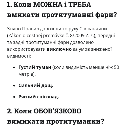
1. Коли МОЖНА і ТРЕБА
вмикати протитуманні фари?
Згідно Правил дорожнього руху Словаччини
(Zákon o cestnej premávke č. 8/2009 Z. z.), передні
та задні протитуманні фари дозволено
використовувати
виключно
за умов зниженої
видимості:
Густий туман
(коли видимість менше ніж 50
метрів).
Сильний дощ.
Рясний снігопад.
2. Коли ОБОВ’ЯЗКОВО
вимикати протитуманки?