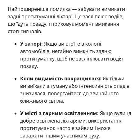
Найпоширеніша помилка — забувати вимикати
задні протитуманні ліхтарі. Це засліплює водіїв,
що їдуть позаду, і приховує момент вмикання
стоп-сигналів.
У заторі:
Якщо ви стоїте в колоні
автомобілів, негайно вимкніть задню
протитуманку, щоб не засліплювати водія
позаду.
Коли видимість покращилася:
Як тільки
ви виїхали з туману або інтенсивність опадів
знизилася, повертайтеся до звичайного
ближнього світла.
У місті з гарним освітленням:
Якщо вулиця
добре освітлена ліхтарями, використання
протитуманок часто є зайвим і може
заважати іншим учасникам руху.