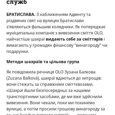
служб
БРАТИСЛАВА.
З наближенням Адвенту та
різдвяних свят на вулицях Братислави
з’являються фальшиві колядники. Як попереджає
муніципальна компанія з вивезення сміття OLO,
найчастіше шахраї
видають себе за сміттярів
і
вимагають у громадян фінансову “винагороду” чи
подарунки.
Методи шахраїв та цільова група
Як повідомила речниця OLO Зузана Балкова
(Zuzana Balková), шахраї вдаються до хитрощів:
вони стежать за справжніми сміттєвозами.
«Шахраї йшли безпосередньо за нашими
транспортними засобами, де ми вже здійснили
вивезення. Вони чекали, поки ми покинемо
вулицю, а потім просили грошову винагороду за
те, що “щойно вивезли сміття”», — пояснила