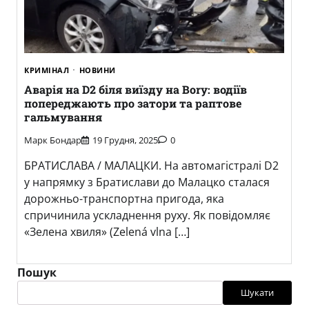
КРИМІНАЛ
НОВИНИ
Аварія на D2 біля виїзду на Bory: водіїв
попереджають про затори та раптове
гальмування
Марк Бондар
19 Грудня, 2025
0
БРАТИСЛАВА / МАЛАЦКИ. На автомагістралі D2
у напрямку з Братислави до Малацко сталася
дорожньо-транспортна пригода, яка
спричинила ускладнення руху. Як повідомляє
«Зелена хвиля» (Zelená vlna […]
Пошук
Шукати