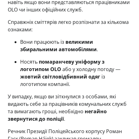
навіть якщо вони представляються працівниками
OLO чи інших офіційних служб.
Справжніх сміттярів легко розпізнати за кількома
ознаками:
Вони працюють із
великими
збиральними автомобілями
.
Носять
помаранчеву уніформу з
логотипом OLO
або у холодну погоду —
жовтий світловідбивний одяг
із
логотипом компанії.
У випадку, якщо ви зіткнулися з особами, які
видають себе за працівників комунальних служб
та вимагають гроші, необхідно
негайно
звернутися до поліції
.
Речник Президії Поліцейського корпусу Роман
Гаєк (Roman Hájek) закликав громадян