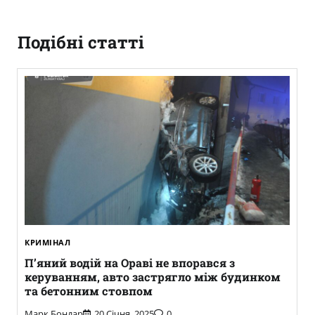
Подібні статті
КРИМІНАЛ
П’яний водій на Ораві не впорався з
керуванням, авто застрягло між будинком
та бетонним стовпом
Марк Бондар
20 Січня, 2025
0