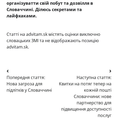
організуватти свій побут та дозвілля в
Словаччині. Ділюсь секретами та
лайфхаками.
Статті на advitam.sk містять оцінки виключно
словацьких ЗМІ та не відображають позицію
advitam.sk.
Навігація
Попередня стаття:
Наступна стаття:
записів
Нова загроза для
Квитки на потяг тепер на
підлітків у Словаччині
кожній пошті
Словаччини: нове
партнерство для
підвищення доступності
послуг