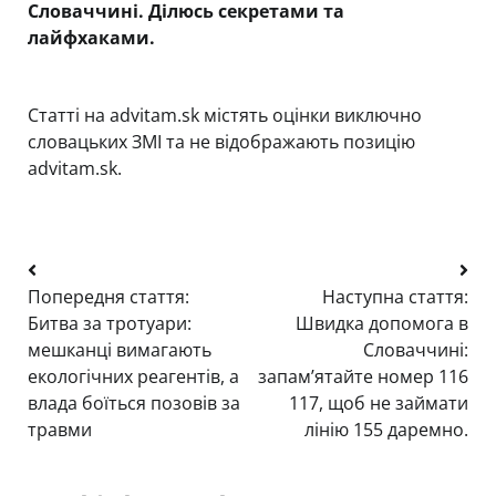
Словаччині. Ділюсь секретами та
лайфхаками.
Статті на advitam.sk містять оцінки виключно
словацьких ЗМІ та не відображають позицію
advitam.sk.
Навігація
Попередня стаття:
Наступна стаття:
записів
Битва за тротуари:
Швидка допомога в
мешканці вимагають
Словаччині:
екологічних реагентів, а
запам’ятайте номер 116
влада боїться позовів за
117, щоб не займати
травми
лінію 155 даремно.