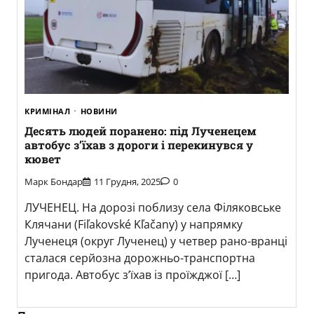
КРИМІНАЛ
НОВИНИ
Десять людей поранено: під Лученецем
автобус з’їхав з дороги і перекинувся у
кювет
Марк Бондар
11 Грудня, 2025
0
ЛУЧЕНЕЦ. На дорозі поблизу села Філяковське
Клячани (Fiľakovské Kľačany) у напрямку
Лученеця (округ Лученец) у четвер рано-вранці
сталася серйозна дорожньо-транспортна
пригода. Автобус з’їхав із проїжджої […]